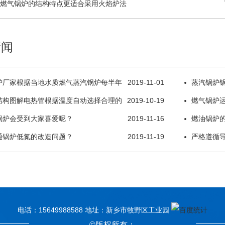
吨燃气锅炉​的结构特点更适合采用火焰炉法
新闻
炉厂家根据当地水质燃气蒸汽锅炉每半年
2019-11-01
蒸汽锅炉
操作
结构图解电热管根据温度自动选择合理的
2019-10-19
温炉底
燃气锅炉
锅炉会受到大家喜爱呢？
2019-11-16
燃油锅炉
通锅炉低氮的改造问题？
2019-11-19
温较低
严格遵循
电话：15649988588 地址：新乡市牧野区工业园
©版权所有：