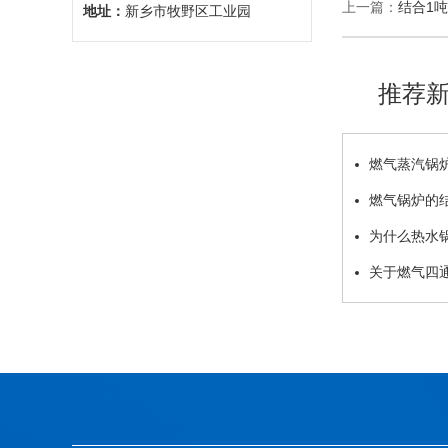
上一篇：
结合1
地址：
新乡市牧野区工业园
推荐
燃气蒸汽锅
进行一次清洗
燃气锅炉的
加热管数量
为什么热水
关于燃气四