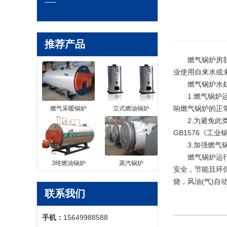
推荐产品
燃气锅炉房我们
业使用自来水或
燃气锅炉水处理
1.燃气锅炉运
响燃气锅炉的正
燃气采暖锅炉
立式燃油锅炉
2.为避免此类
GB1576《工业
3.加强燃气锅
燃气锅炉运行记
3吨燃油锅炉
蒸汽锅炉
安全，节能且环
烧，风油(气)自
联系我们
手机：
15649988588