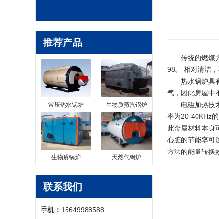
推荐产品
传统的燃煤方法
98。 相对清
热水锅炉具有双
气，因此房屋中
电磁加热技术是一
常压热水锅炉
生物质蒸汽锅炉
率为20-40K
此金属材料本身
心脏的节能率可
方法的能量转换效
生物质锅炉
天然气锅炉
联系我们
手机：
15649988588