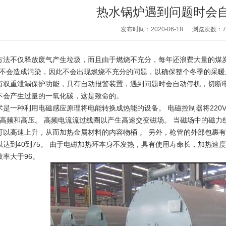
热水锅炉遇到问题时会
发布时间：2020-06-18
浏览次数：
7
不仅释放废气产生垃圾，而且由于燃烧不充分，每年还浪费大量的煤炭
洁，不会造成污染，因此不会出现燃烧不充分的问题，以确保整个冬季的采
重泄漏保护功能，具有自动报警装置，遇到问题时会自动停机，切断电
不会产生过量的一氧化碳，这是致命的。
种利用电磁感应原理将电能转换成热能的设备。 电磁控制器将220V，5
Hz的高频和高压。 高频电流流过线圈以产生高速交变磁场。 当磁场中的
可以高速上升，从而加热金属材料的内容物桶 。 另外，枪管的外部包裹
以达到40到75。 由于电磁加热环本身不发热，具有使用寿命长，加热速
率大于96。