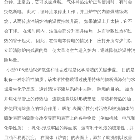
分钟。正常后，它可以被点燃。 气体导热油炉正常使用时，有时会
突然断电。 此时，循环油泵停止工作，并且炉中的内燃煤继续燃
烧，从而传热油锅炉油的温度持续升高。 如果油温上升太快，它不
会下降。 在短时间内，油温会部分升高并结焦，从而导致过热和过
热的管子起火。 因此，在停电等停电的情况下，应打开所有炉门以
立即清除炉内残留的煤，使大量冷空气进入炉内，迅速降低炉温并消
除热量。
小型0.05燃油锅炉散焦和除垢过程是化学清洁的关键步骤。 目的是
制备一种水溶性物质，该水溶性物质通过使用特殊的倾析洗涤剂与水
垢发生化学反应，通过清洁溶液从系统中去除。 除垢的目的。 加热
并焦化壁管上的传热油，连接焦炭块以形成坚硬，清洁和传热的油，
并使用清除焦点的组合作用： 吸附-表面活性剂对污物和被洗物体的
吸附表面的吸附会改变界面和表面上的各种物质（例如机械，电气和
化学性质）； 乳化-形成牢固的界面膜，这有利于乳液的稳定性，并
且油不易再沉淀。 在固体（炉管）的表面上，添加了助洗剂以改善