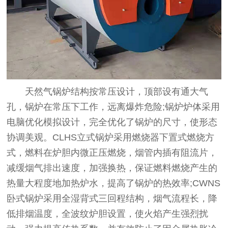
天然气锅炉结构按常压设计，顶部设有通大气
孔，锅炉在常压下工作，远离爆炸危险;锅炉炉体采用
电脑优化模拟设计，完全优化了锅炉的尺寸，使形态
协调美观。CLHS立式锅炉采用燃烧器下置式燃烧方
式，燃料在炉胆内微正压燃烧，烟管内插有阻流片，
减缓烟气排出速度，加强换热，保证燃料燃烧产生的
热量大程度地加热炉水，提高了锅炉的热效率;CWNS
卧式锅炉采用全湿背式三回程结构，烟气流程长，降
低排烟温度，全波纹炉胆设置，使火焰产生强烈扰