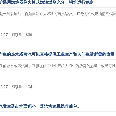
炉采用燃烧器降火模式燃油燃烧充分，锅炉运行稳定
是一种以燃油（例如柴油）为燃料的蒸汽锅炉。 它分为立式燃油蒸汽锅炉和卧
09-27 阅读量：839
产生的热水或蒸汽可以直接提供工业生产和人们生活所需的热量
生的热水或蒸汽可以直接提供工业生产和人们生活所需的热量，或者可以通过
09-27 阅读量：1041
汽发生器占地面积小，蒸汽快速且操作简单。