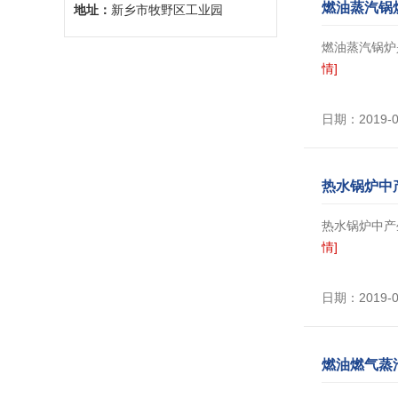
燃油蒸汽锅
地址：
新乡市牧野区工业园
燃油蒸汽锅炉
情]
日期：2019-
热水锅炉中
热水锅炉中产
情]
日期：2019-
燃油燃气蒸