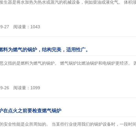
发生器是将水加热为热水或蒸汽的机械设备，例如柴油或液化气。 体积须小于
09-27 阅读量：1043
燃料为燃气的锅炉，结构完美，适用性广。
思义指的是燃料为燃气的锅炉。 燃气锅炉比燃油锅炉和电锅炉更经济。 因此
09-26 阅读量：1099
炉在点火之前要检查燃气锅炉
的安全性能是众所周知的。 当某些行业使用我们的锅炉设备时，一段时间后会