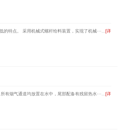
点。 采用机械式螺杆给料装置，实现了机械···...
[详
烟气通道均放置在水中，尾部配备有残留热水···...
[详