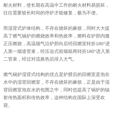
耐火材料，使长期在高温中工作的耐火材料易损坏，
往往需要较长时间的停炉才能修复，极为不便。
而湿背式炉体结构，不存在烧坏的麻烦，同时大大提
高了燃气锅炉的燃烧效率和热效率，燃料在炉胆内微
正压燃烧，高温烟气沿炉胆向后经回燃室转折180°进
入第一烟道管束，经压迫式前烟箱再转折180°进入第
二管束，经过对流换热后排入大气。
燃气锅炉湿背式结构的优点是炉膛后的回燃室是泡在
水中的湿背回燃室，不存在烧坏的麻烦，正是由于湿
背回燃室泡在水的包围之中，同时也提高了锅炉的辐
射传热面积和传热效率，这种结构在国际上深受欢
迎。